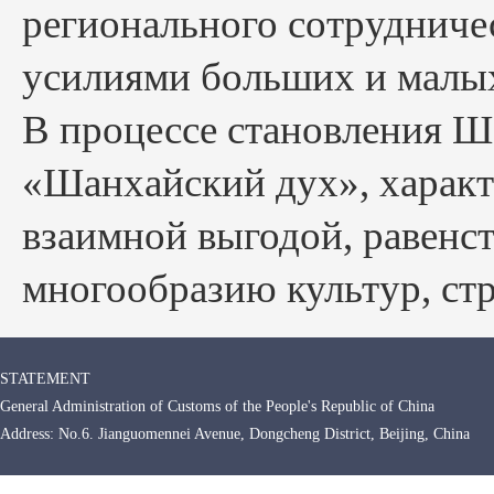
регионального сотруднич
усилиями больших и малых
В процессе становления 
«Шанхайский дух», харак
взаимной выгодой, равенс
многообразию культур, ст
STATEMENT
General Administration of Customs of the People's Republic of China
Address: No.6. Jianguomennei Avenue, Dongcheng District, Beijing, Chin