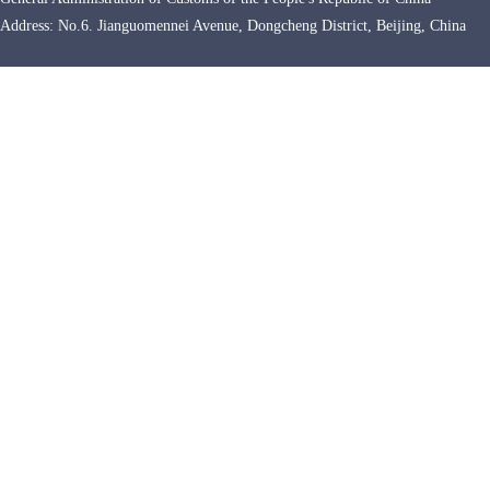
Address: No.6. Jianguomennei Avenue, Dongcheng District, Beijing, Chin